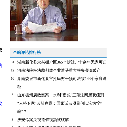
都
全站评论排行榜
81
湖南新化县永兴棚户区365个拆迁户十余年无家可归
的
12
河南法院枉法裁判致企业遭受重大损失濒临破产
10
湖南娄底市新化县官抢民财干预司法致143个家庭遭
秧
5
山东德州腐败窝案：水利“惯犯”三落法网屡获缓刑
议
5
“人格专家”蓝腊春案：国家试点项目何以沦为“诈
骗”？
3
庆安命案央视造假视频被破解