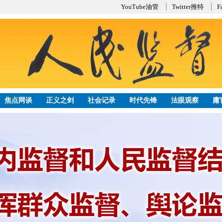
YouTube油管
Twitter推特
F
焦点网谈
正义之剑
社会记录
时代先锋
法眼观察
庸