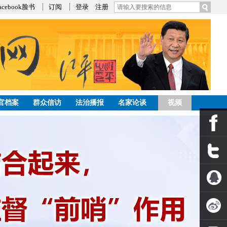
acebook脸书
订阅
登录
注册
官档案
群众信访
法治播报
名家论谈
视频
发帖
公告
Facebook
Twitter
QQ空间