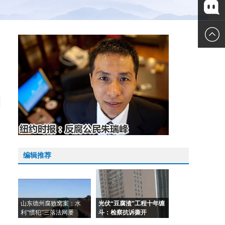
微博
微信
编辑推荐
山东德州腐败窝案：水
光伏“豆腐渣”工程十年缠
利“惯犯”三落法网屡
斗：检察抗诉撕开