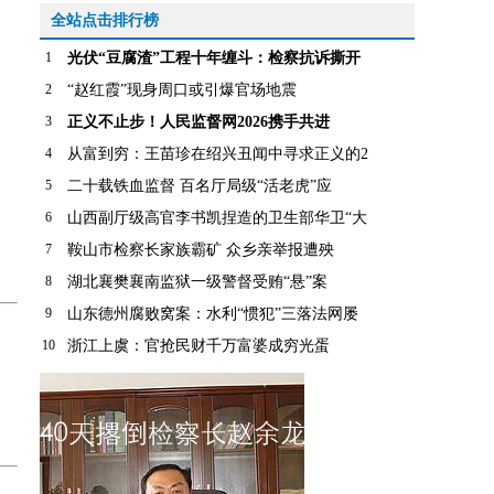
全站点击排行榜
1
光伏“豆腐渣”工程十年缠斗：检察抗诉撕开
2
“赵红霞”现身周口或引爆官场地震
3
正义不止步！人民监督网2026携手共进
4
从富到穷：王苗珍在绍兴丑闻中寻求正义的2
5
二十载铁血监督 百名厅局级“活老虎”应
6
山西副厅级高官李书凯捏造的卫生部华卫“大
7
鞍山市检察长家族霸矿 众乡亲举报遭殃
8
湖北襄樊襄南监狱一级警督受贿“悬”案
9
山东德州腐败窝案：水利“惯犯”三落法网屡
10
浙江上虞：官抢民财千万富婆成穷光蛋