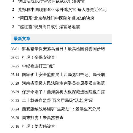
3
佛山法院执行争议仲裁裁决引爆舆情
2
党报称中国现有4000余外逃贪官 每人卷走近亿元
2
“莆田系”北京德胜门中医院年赚3亿的诀窍
2
“赵红霞”现身周口或引爆官场地震
最新文章
辉县籍辛保安落马当日！最高检国资委同步转
08-01
打虎！辛保安被查
08-01
中纪委连打三“虎”
07-25
国家矿山安全监察局山西局党组书记、局长胡
07-14
河南省高级人民法院审判委员会原委员曲海滨
06-29
保护伞塌了！曲海滨树大根深藏进医院也白搭
06-29
二十载铁血监督 百名厅局级“活老虎”应
06-25
西双版纳战略锡矿“生死劫”：景洪生态分局
06-24
周末打虎！朱昌杰被查
06-20
打虎！姜宏伟被查
06-16