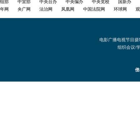
组部
中宣部
中央台办
中央编办
中央党校
国新办
年网
央广网
法治网
凤凰网
中国法院网
环球网
观
电影广播电视节目摄制发
组织会议/学术
侵