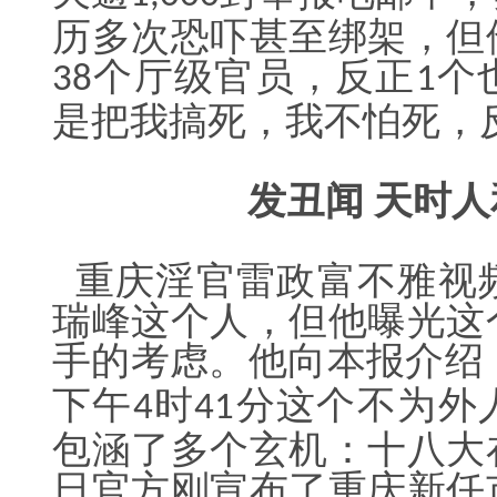
历多次恐吓甚至绑架，但
个厅级官员，反正
个
38
1
是把我搞死，我不怕死，
发丑闻
天时人
重庆淫官雷政富不雅视
瑞峰这个人，但他曝光这
手的考虑。他向本报介绍
下午
时
分这个不为外
4
41
包涵了多个玄机：十八大
日官方刚宣布了重庆新任