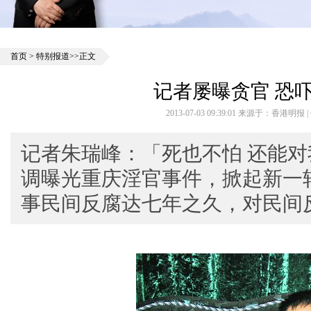
首页
>
特别报道
>>正文
记者屡曝贪官 恐
2013-07-03 09:39:01 来源于：香港明报
记者朱瑞峰：「死也不怕 还能对
调曝光重庆淫官事件，掀起新一
事民间反腐达七年之久，对民间反