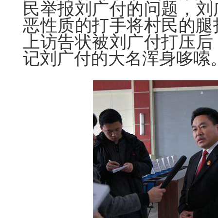
民举报刘广
付
的问题，刘
恶性质的打手将村民的腿
上访告状被刘广
付
打压后
记刘广
付
的大名浑身哆嗦