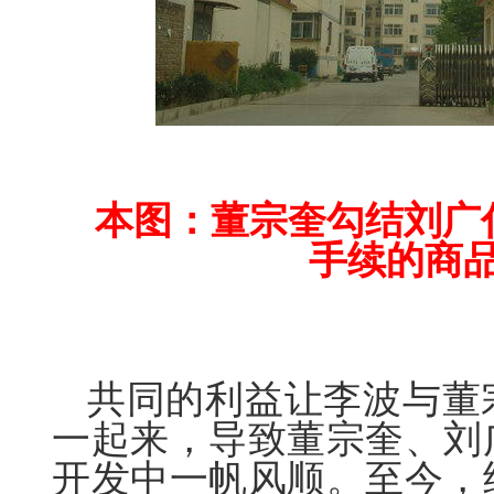
本图：董宗奎勾结刘广
手续的商
共同的利益让李波与董
一起来，导致董宗奎、刘
开发中一帆风顺。至今，