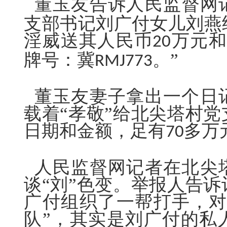
董玉友告诉人民监督网记
支部书记刘广
付
女儿刘燕
淫威送其人民币
万元和
20
牌号：冀
”
RMJ773。
董玉友妻子拿出一个日
载着“孝敬”给北尖塔村
日期和金额，足有
多万
70
人民监督网记者在北尖
谈“刘”色变。举报人告
广
付
组织了一帮打手，对
队”，其实是刘广
付
的私