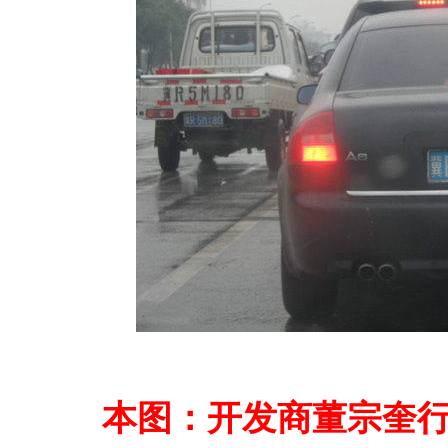
本图：开发商董宗奎