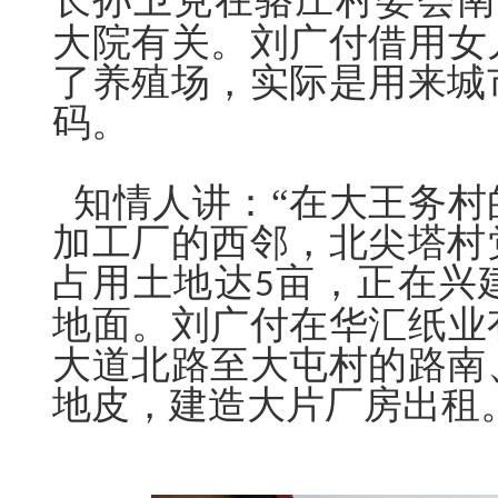
长孙卫克
在骆庄村委会南
大院有关。刘广
付
借用女
了养殖场，实际是用来城
码。
知情人讲：“在大王务村
加工厂的西邻，北尖塔村
占用土地达
亩，正在兴
5
地面。刘广
付
在华汇纸业
大道北路至大屯村的路南
地皮，建造大片厂房出租