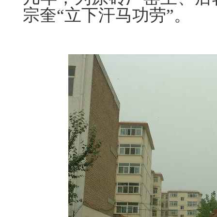
宗奎“立下汗马功劳”。