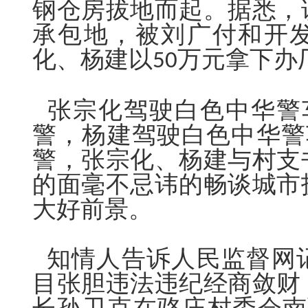
钢仓房拔地而起。据悉，
承包地，被刘广
付
和开
化、杨建以
万元拿下办
50
张宗化驾驶白色中华警车
警，杨建驾驶白色中华警车
警，张宗化、杨建与村支
的面毫不忌讳的畅谈城市
大好前景。
知情人告诉人民监督网
目张胆违法违纪经商敛财