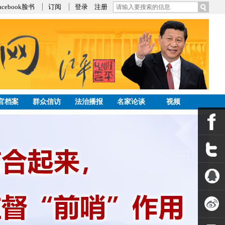
acebook脸书
订阅
登录
注册
官档案
群众信访
法治播报
名家论谈
视频
发帖
公告
Facebook
Twitter
QQ空间