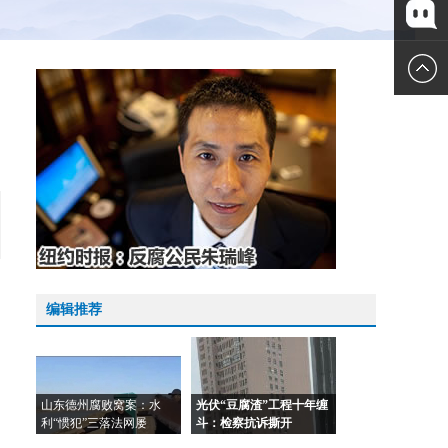
微博
微信
编辑推荐
山东德州腐败窝案：水
光伏“豆腐渣”工程十年缠
利“惯犯”三落法网屡
斗：检察抗诉撕开