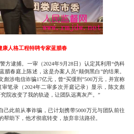
健康人格工程特聘专家蓝腊春
警方逮捕。一审（2024年9月28日）认定其利用“伪科
儿。蓝腊春庭上陈述，这是办案人员“颠倒黑白”的结果。
彪涉电信诈骗17亿元，曾“买缓刑”500万元，并宣称
庭审笔录（2024年二审多次开庭记录）显示，陈文彪
“研究院改变了我的轨迹，让团队远离灰产。”
己此前从事诈骗，已计划携带5000万元与团队前往
院的帮助下，他才彻底转变，放弃非法路径。