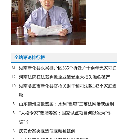
全站评论排行榜
81
湖南新化县永兴棚户区365个拆迁户十余年无家可归
12
河南法院枉法裁判致企业遭受重大损失濒临破产
10
湖南娄底市新化县官抢民财干预司法致143个家庭遭
秧
5
山东德州腐败窝案：水利“惯犯”三落法网屡获缓刑
5
“人格专家”蓝腊春案：国家试点项目何以沦为“诈
骗”？
3
庆安命案央视造假视频被破解