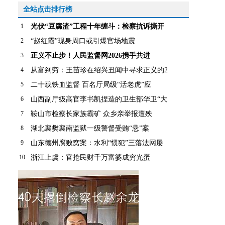
全站点击排行榜
1
光伏“豆腐渣”工程十年缠斗：检察抗诉撕开
2
“赵红霞”现身周口或引爆官场地震
3
正义不止步！人民监督网2026携手共进
4
从富到穷：王苗珍在绍兴丑闻中寻求正义的2
5
二十载铁血监督 百名厅局级“活老虎”应
6
山西副厅级高官李书凯捏造的卫生部华卫“大
7
鞍山市检察长家族霸矿 众乡亲举报遭殃
8
湖北襄樊襄南监狱一级警督受贿“悬”案
9
山东德州腐败窝案：水利“惯犯”三落法网屡
10
浙江上虞：官抢民财千万富婆成穷光蛋