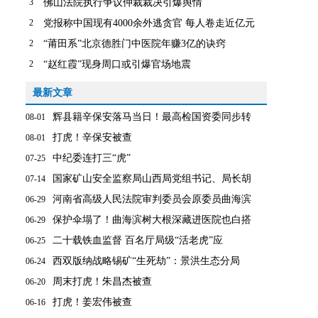
3
佛山法院执行争议仲裁裁决引爆舆情
2
党报称中国现有4000余外逃贪官 每人卷走近亿元
2
“莆田系”北京德胜门中医院年赚3亿的诀窍
2
“赵红霞”现身周口或引爆官场地震
最新文章
辉县籍辛保安落马当日！最高检国资委同步转
08-01
打虎！辛保安被查
08-01
中纪委连打三“虎”
07-25
国家矿山安全监察局山西局党组书记、局长胡
07-14
河南省高级人民法院审判委员会原委员曲海滨
06-29
保护伞塌了！曲海滨树大根深藏进医院也白搭
06-29
二十载铁血监督 百名厅局级“活老虎”应
06-25
西双版纳战略锡矿“生死劫”：景洪生态分局
06-24
周末打虎！朱昌杰被查
06-20
打虎！姜宏伟被查
06-16