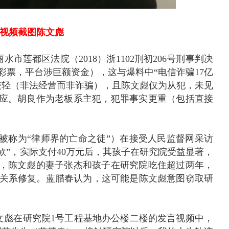
视频截图陈文彪
莲都区法院（2018）浙1102刑初206号刑事判决
彩票，平台涉巨额资金），这与爆料中“电信诈骗17亿
较轻（非法经营而非诈骗），且陈文彪仅为从犯，未见
呼应。胡良作为老板系主犯，犯罪事实更重（包括直接
称为“律师界的亡命之徒”）在接受人民监督网采访
捐款”，实际支付40万元后，其孩子在研究院受益显著，
示，陈文彪的妻子张杰和孩子在研究院吃住超过两年，
关系修复。蓝腊春认为，这可能是陈文彪意图窃取研
，陈文彪在研究院1号工程基地办公楼二楼的发言视频中，