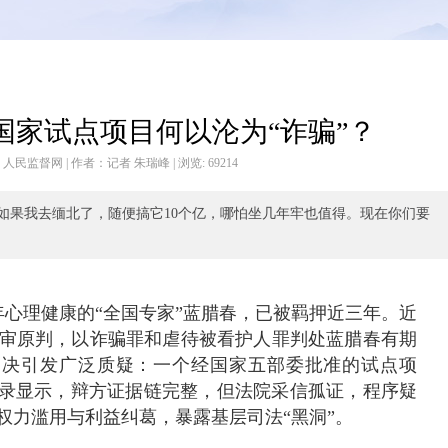
国家试点项目何以沦为“诈骗”？
 来源于：人民监督网 | 作者：记者 朱瑞峰 | 浏览:
69214
如果我去缅北了，随便搞它10个亿，哪怕坐几年牢也值得。现在你们要
心理健康的“全国专家”蓝腊春，已被羁押近三年。近
审原判，以诈骗罪和虐待被看护人罪判处蓝腊春有期
该判决引发广泛质疑：一个经国家五部委批准的试点项
笔录显示，辩方证据链完整，但法院采信孤证，程序疑
权力滥用与利益纠葛，暴露基层司法“黑洞”。